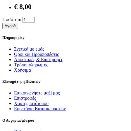
€ 8,00
Ποσότητα
Αγορά
Πληροφορίες
Σχετικά με εμάς
Όροι και Προϋποθέσεις
Αποστολές & Επιστροφές
Τρόποι πληρωμής
Χρήσιμα
Εξυπηρέτηση Πελατών
Επικοινωνήστε μαζί μας
Επιστροφές
Χάρτης Ιστότοπου
Ευρετήριο Κατασκευαστών
Ο Λογαριασμός μου