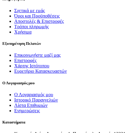
Σχετικά με εμάς
Όροι και Προϋποθέσεις
Αποστολές & Επιστροφές
Τρόποι πληρωμής
Χρήσιμα
Εξυπηρέτηση Πελατών
Επικοινωνήστε μαζί μας
Επιστροφές
Χάρτης Ιστότοπου
Ευρετήριο Κατασκευαστών
Ο Λογαριασμός μου
Ο Λογαριασμός μου
Ιστορικό Παραγγελιών
Λίστα Επιθυμιών
Ενημερώσεις
Καταστήματα