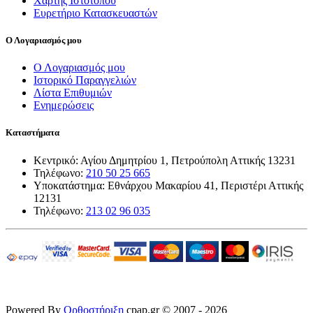
Χάρτης Ιστότοπου
Ευρετήριο Κατασκευαστών
Ο Λογαριασμός μου
Ο Λογαριασμός μου
Ιστορικό Παραγγελιών
Λίστα Επιθυμιών
Ενημερώσεις
Καταστήματα
Κεντρικό: Αγίου Δημητρίου 1, Πετρούπολη Αττικής 13231
Τηλέφωνο:
210 50 25 665
Υποκατάστημα: Εθνάρχου Μακαρίου 41, Περιστέρι Αττικής
12131
Τηλέφωνο:
213 02 96 035
Powered By
Ορθοστήριξη
cpap.gr © 2007 - 2026