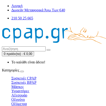
Αρχική
Δωρεάν Μεταφορικά Άνω Των €40
210 50 25 665
0 προϊόν(τα) - € 0,00
Το καλάθι είναι άδειο!
Κατηγορίες
Συσκευές CPAP
Συσκευές BPAP
Μάσκες
Υγραντήρες
Αξεσουάρ
Οξυγόνο
Οξύμετρα