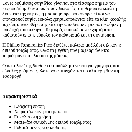
μόνες ρυθμίσεις στην Pico γίνονται στα τέσσερα σημεία του
κεφαλοδέτη. Εάν προκύψουν διακοπές στη θεραπεία κατά τη
διάρκεια της νύχτας, η μάσκα μπορεί να αφαιρεθεί και να
επανατοποθετηθεί εύκολα χρησιμοποιώντας είτε τα κλιπ κεφαλής
ταχείας απελευθέρωσης είτε την αποσπώμενη περιστρεφόμενη
υποδοχή του σωλήνα. Τα μικρά, αποσπώμενα εξαρτήματα
καθιστούν επίσης εύκολο τον καθαρισμό και τη συντήρηση.
Η Philips Respironics Pico διαθέτει μαλακό μαξιλάρι σιλικόνης
διπλού τοιχώματος. Όλα τα μεγέθη των μαξιλαριών Pico
ταιριάζουν στο πλαίσιο της μάσκας.
Ο κεφαλοδέτης διαθέτει αυτοκόλλητα velcro για γρήγορες και
εύκολες ρυθμίσεις, ώστε να επιτυγχάνεται η καλύτερη δυνατή
εφαρμογή.
Χαρακτηριστικά
Ελάχιστη επαφή
Χωρίς σιλικόνη στο μέτωπο
Ευκολία στη χρήση
Μαξιλάρι σιλικόνμης διπλού τοιχώματος
Ρυθμιζόμενος κεφαλοδέτης