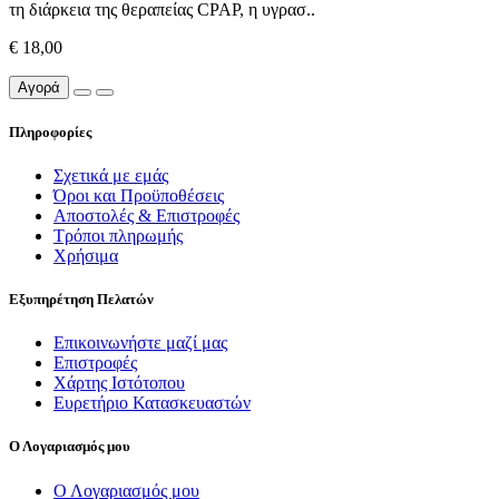
τη διάρκεια της θεραπείας CPAP, η υγρασ..
€ 18,00
Αγορά
Πληροφορίες
Σχετικά με εμάς
Όροι και Προϋποθέσεις
Αποστολές & Επιστροφές
Τρόποι πληρωμής
Χρήσιμα
Εξυπηρέτηση Πελατών
Επικοινωνήστε μαζί μας
Επιστροφές
Χάρτης Ιστότοπου
Ευρετήριο Κατασκευαστών
Ο Λογαριασμός μου
Ο Λογαριασμός μου