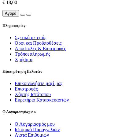
€ 18,00
Αγορά
Πληροφορίες
Σχετικά με εμάς
Όροι και Προϋποθέσεις
Αποστολές & Επιστροφές
Τρόποι πληρωμής
Χρήσιμα
Εξυπηρέτηση Πελατών
Επικοινωνήστε μαζί μας
Επιστροφές
Χάρτης Ιστότοπου
Ευρετήριο Κατασκευαστών
Ο Λογαριασμός μου
Ο Λογαριασμός μου
Ιστορικό Παραγγελιών
Λίστα Επιθυμιών