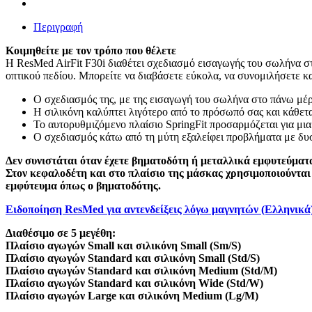
Περιγραφή
Κοιμηθείτε με τον τρόπο που θέλετε
Η ResMed AirFit F30i διαθέτει σχεδιασμό εισαγωγής του σωλήνα σ
οπτικού πεδίου. Μπορείτε να διαβάσετε εύκολα, να συνομιλήσετε κα
Ο σχεδιασμός της, με της εισαγωγή του σωλήνα στο πάνω μέρ
Η σιλικόνη καλύπτει λιγότερο από το πρόσωπό σας και κάθεται
Το αυτορυθμιζόμενο πλαίσιο SpringFit προσαρμόζεται για μια
Ο σχεδιασμός κάτω από τη μύτη εξαλείφει προβλήματα με δυσ
Δεν συνιστάται όταν έχετε βηματοδότη ή μεταλλικά εμφυτεύματ
Στον κεφαλοδέτη και στο πλαίσιο της μάσκας χρησιμοποιούνται 
εμφύτευμα όπως ο βηματοδότης.
Ειδοποίηση ResMed για αντενδείξεις λόγω μαγνητών (Ελληνικά
Διαθέσιμο σε 5 μεγέθη:
Πλαίσιο αγωγών Small και σιλικόνη Small (Sm/S)
Πλαίσιο αγωγών Standard και σιλικόνη Small (Std/S)
Πλαίσιο αγωγών Standard και σιλικόνη Medium (Std/M)
Πλαίσιο αγωγών Standard και σιλικόνη Wide (Std/W)
Πλαίσιο αγωγών Large και σιλικόνη Medium (Lg/M)