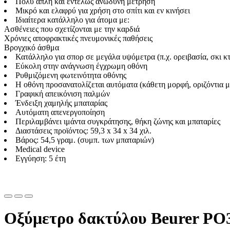
Πολύ απλή και εντελώς ανώδυνη μέτρηση
Μικρό και ελαφρύ για χρήση στο σπίτι και εν κινήσει
Ιδιαίτερα κατάλληλο για άτομα με:
Ασθένειες που σχετίζονται με την καρδιά
Χρόνιες αποφρακτικές πνευμονικές παθήσεις
Βρογχικό άσθμα
Κατάλληλο για σπορ σε μεγάλα υψόμετρα (π.χ. ορειβασία, σκι κ
Εύκολη στην ανάγνωση έγχρωμη οθόνη
Ρυθμιζόμενη φωτεινότητα οθόνης
Η οθόνη προσανατολίζεται αυτόματα (κάθετη μορφή, οριζόντια 
Γραφική απεικόνιση παλμών
Ένδειξη χαμηλής μπαταρίας
Αυτόματη απενεργοποίηση
Περιλαμβάνει ιμάντα συγκράτησης, θήκη ζώνης και μπαταρίες
Διαστάσεις προϊόντος: 59,3 x 34 x 34 χιλ.
Βάρος: 54,5 γραμ. (συμπ. των μπαταριών)
Medical device
Εγγύηση: 5 έτη
Οξύμετρο δακτύλου Beurer PO