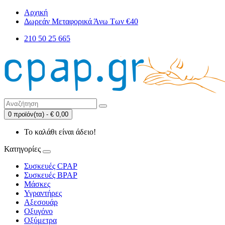
Αρχική
Δωρεάν Μεταφορικά Άνω Των €40
210 50 25 665
0 προϊόν(τα) - € 0,00
Το καλάθι είναι άδειο!
Κατηγορίες
Συσκευές CPAP
Συσκευές BPAP
Μάσκες
Υγραντήρες
Αξεσουάρ
Οξυγόνο
Οξύμετρα