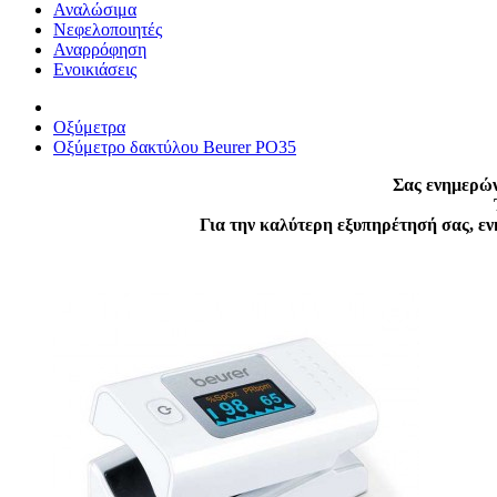
Αναλώσιμα
Νεφελοποιητές
Αναρρόφηση
Ενοικιάσεις
Οξύμετρα
Οξύμετρο δακτύλου Beurer PO35
Σας ενημερών
Για την καλύτερη εξυπηρέτησή σας, ε