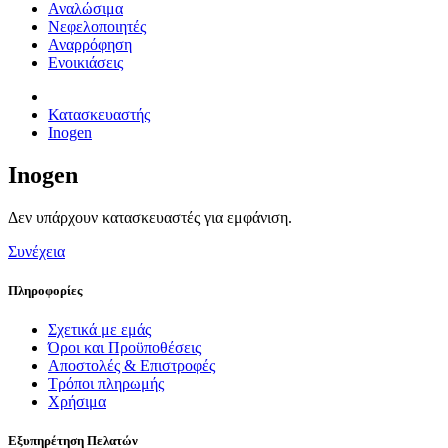
Αναλώσιμα
Νεφελοποιητές
Αναρρόφηση
Ενοικιάσεις
Κατασκευαστής
Inogen
Inogen
Δεν υπάρχουν κατασκευαστές για εμφάνιση.
Συνέχεια
Πληροφορίες
Σχετικά με εμάς
Όροι και Προϋποθέσεις
Αποστολές & Επιστροφές
Τρόποι πληρωμής
Χρήσιμα
Εξυπηρέτηση Πελατών