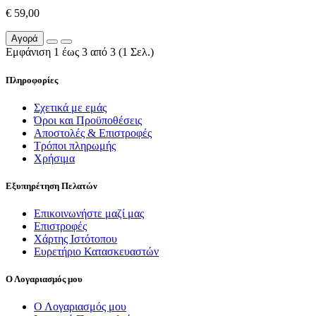
€ 59,00
Αγορά
Εμφάνιση 1 έως 3 από 3 (1 Σελ.)
Πληροφορίες
Σχετικά με εμάς
Όροι και Προϋποθέσεις
Αποστολές & Επιστροφές
Τρόποι πληρωμής
Χρήσιμα
Εξυπηρέτηση Πελατών
Επικοινωνήστε μαζί μας
Επιστροφές
Χάρτης Ιστότοπου
Ευρετήριο Κατασκευαστών
Ο Λογαριασμός μου
Ο Λογαριασμός μου